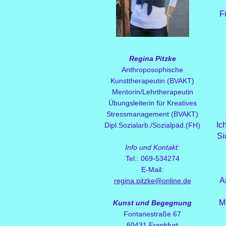
F
Regina Pitzke
Anthroposophische
Kunsttherapeutin (BVAKT)
Mentorin/Lehrtherapeutin
Übungsleiterin für Kreatives
Stressmanagement (BVAKT)
Ic
Dipl.Sozialarb./Sozialpäd.(FH)
Si
Info und Kontakt:
Tel.: 069-534274
E-Mail:
A
regina.pitzke@online
.de
M
Kunst und Begegnung
Fontanestraße 67
60431 Frankfurt