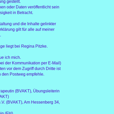
ng gestellt.
en oder Daten veröffentlicht sein
igkeit in Betracht.
altung und die Inhalte gelinkter
lärung gilt für alle auf meiner
.
e liegt bei Regina Pitzke.
ue ich mich.
 bei der Kommunikation per E-Mail)
n vor dem Zugriff durch Dritte ist
nen den Postweg empfehle.
apeutin (BVAKT), Übungsleiterin
VAKT)
 e.V. (BVAKT), Am Hessenberg 34,
in (FH)