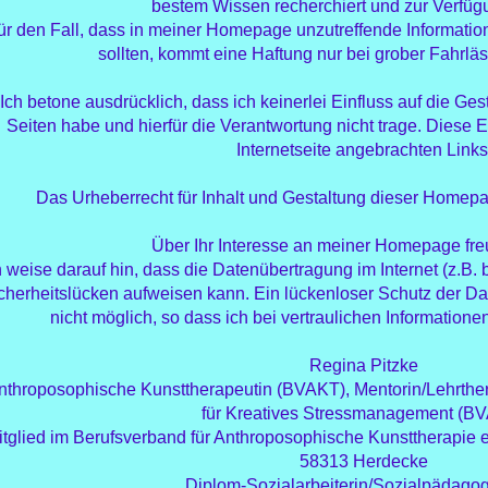
bestem Wissen recherchiert und zur Verfügu
ür den Fall, dass in meiner Homepage unzutreffende Information
sollten, kommt eine Haftung nur bei grober Fahrläss
Ich betone ausdrücklich, dass ich keinerlei Einfluss auf die Gest
Seiten habe und hierfür die Verantwortung nicht trage. Diese Erk
Internetseite angebrachten Links
Das Urheberrecht für Inhalt und Gestaltung dieser Homepag
Über Ihr Interesse an meiner Homepage fre
h weise darauf hin, dass die Datenübertragung im Internet (z.B.
cherheitslücken aufweisen kann. Ein lückenloser Schutz der Date
nicht möglich, so dass ich bei vertraulichen Informatio
Regina Pitzke
nthroposophische Kunsttherapeutin (BVAKT), Mentorin/Lehrther
für Kreatives Stressmanagement (B
itglied im Berufsverband für Anthroposophische Kunsttherapie
58313 Herdecke
Diplom-Sozialarbeiterin/Sozialpädagog